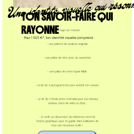
TON SAVOIR-FAIRE QUI
RAYONNE
- un logo sur mesure
Pour 1 500 €*, ton identité visuelle comprend :
- une palette de couleurs originale
- une police de titre avec du caractère
- une police de texte hyper lisible
- un kit de 3 pictogrammes pour enrichir ton univers
- un kit de 3 fonds prêts à l’emploi pour tes réseaux
sociaux, carte de visite ou flyer...
- Et enfin un document de référence nommé
"charte graphique" pour te guider dans l'utilisation de
tous ces nouveaux outils !