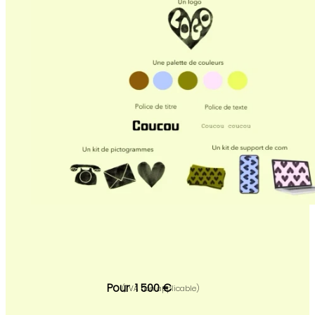
Pour 1 500 €
(TVA non applicable)