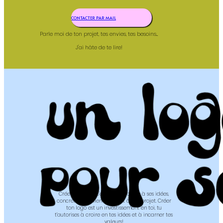
CONTACTER PAR MAIL
Parle moi de ton projet, tes envies, tes besoins...
J'ai hâte de te lire!
Créer son logo, c’est donner corps à ses idées,
concrétiser ce lien qui t’unit à ton projet. Créer
ton logo est un investissement en toi, tu
t’autorises à croire en tes idées et à incarner tes
valeurs!