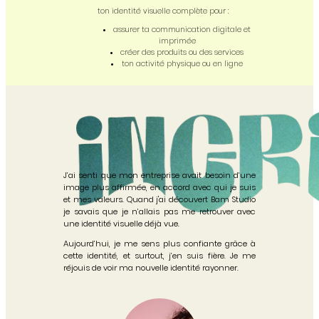
ton identité visuelle complète pour :
assurer ta communication digitale et
imprimée
créer des produits ou des services
ton activité physique ou en ligne
J’ai senti que mon entreprise avait besoin d’une
image plus affirmée, en accord avec qui je suis
et mes valeurs. Quand j'ai découvert Bam Studio
je savais que je n’allais pas me retrouver avec
une identité visuelle déjà vue.
Aujourd’hui, je me sens plus confiante grâce à
cette identité, et surtout, j’en suis fière. Je me
réjouis de voir ma nouvelle identité rayonner.