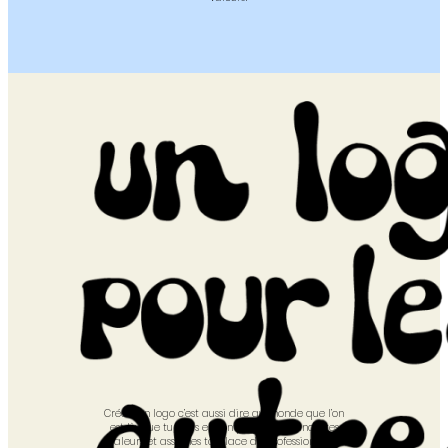
Créer son logo c’est aussi dire au monde que l’on
est là, que tu crois en ton projet. Tu brandis tes
valeurs et assumes ta place de professionnelle,