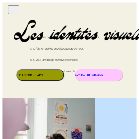
Si tu te laisses porter par ton instinct et tes coups de cœur,
Si tu fais ton activité avec beaucoup d'amour,
Si tu veux une image créative et sensible,
Alors crois moi, on va faire de belles choses ensemble!
CONTACTER PAR MAIL
PLANIFIER UN APPEL