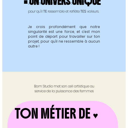
= UN UNIVERS UNIQUE
Je mets ma patte au service de
TON
projet,
pour qu'il
TE
ressemble et reflète
TES
valeurs.
Je crois profondément que notre
singularité est une force, et c'est mon
point de départ pour travailler sur ton
projet, pour qu'il ne ressemble à aucun
autre !
Bam Studio met son œil artistique au
service de la puissance des femmes
TON MÉTIER DE ♥︎